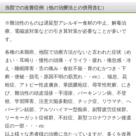
当院での改善症例（他の治療法との併用含む）
※難治性のものは遅延型アレルギー食材の中止、解毒治
療、電磁波対策などの引き算対策が必要なことが多いで
す。
各種の末期癌、他院で治療方法がないと言われた症状（め
まい・耳鳴り・慢性の頭痛・イライラ・疲れ・倦怠感・冷
え・睡眠障害・舌の痛み・食欲不振・胃のむかつき・下
痢・便秘・脱毛・原因不明の肌荒れ・・etc）、喘息、花
粉症、アトピー性皮膚炎、掌蹠膿疱症、尋常性乾癬、にき
び、難治性の頭皮湿疹・手湿疹、パーキンソン病、不登
校、学習障害、注意欠陥多動症、チック症、リウマチ、へ
バーデン結節、アルツハイマー型痴呆、副腎疲労症候群、
リーキーガット症候群、不妊症、新型コロナワクチン後遺
症の一部・・・etc
以上様々な患者様の治療に当たっていますが、多くを改善