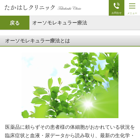
t
o
g
g
オーソモレキュラー療法
戻る
l
e
n
a
オーソモレキュラー療法とは
v
i
g
a
t
i
o
n
医薬品に頼らずその患者様の体細胞がおかれている状況を
臨床症状と血液・尿データから読み取り、最新の生化学・