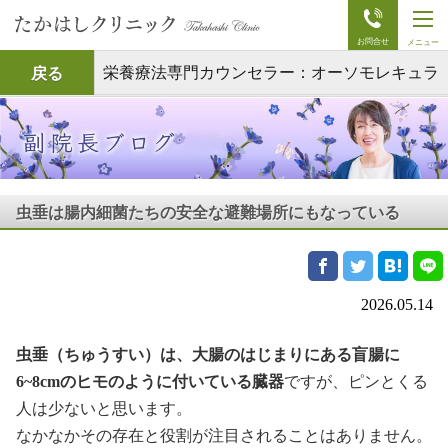
t
o
g
g
栄養療法専門カウンセラー：オーソモレキュラ
戻る
l
e
ーニュートリションプロフェッショナル（ONP)
n
a
v
ブログ
i
g
a
t
虫垂は腸内細菌たちの安全な避難場所にもなっている
i
o
n
2026.05.14
虫垂（ちゅうすい）は、大腸のはじまりにある盲腸に
6~8cmのヒモのように付いている臓器
ですが、ピンとくる
人は少ないと思います。
なかなかその存在と役割が注目されることはありません。