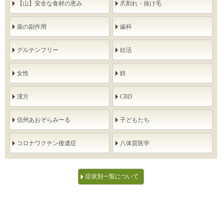
【山】安全な食材の恵み
爪割れ・抜け毛
薬の副作用
歯科
グルテンフリー
妊活
女性
鉄
漢方
CBD
信州あおぞらみーる
子どもたち
コロナワクチン後遺症
八体質医学
症状別一覧について