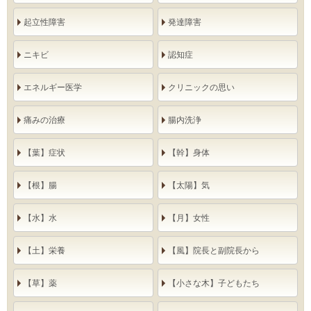
起立性障害
発達障害
ニキビ
認知症
エネルギー医学
クリニックの思い
痛みの治療
腸内洗浄
【葉】症状
【幹】身体
【根】腸
【太陽】気
【水】水
【月】女性
【土】栄養
【風】院長と副院長から
【草】薬
【小さな木】子どもたち