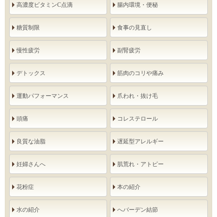
高濃度ビタミンC点滴
腸内環境・便秘
糖質制限
食事の見直し
慢性疲労
副腎疲労
デトックス
筋肉のコリや痛み
運動パフォーマンス
爪われ・抜け毛
頭痛
コレステロール
良質な油脂
遅延型アレルギー
妊婦さんへ
肌荒れ・アトピー
花粉症
本の紹介
水の紹介
へバーデン結節