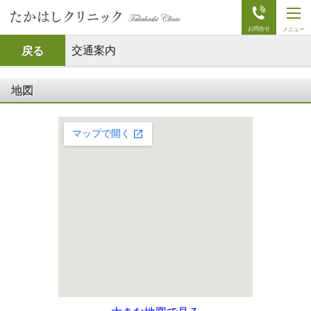
t
o
g
g
交通案内
戻る
l
e
n
a
地図
v
i
g
a
t
i
o
n