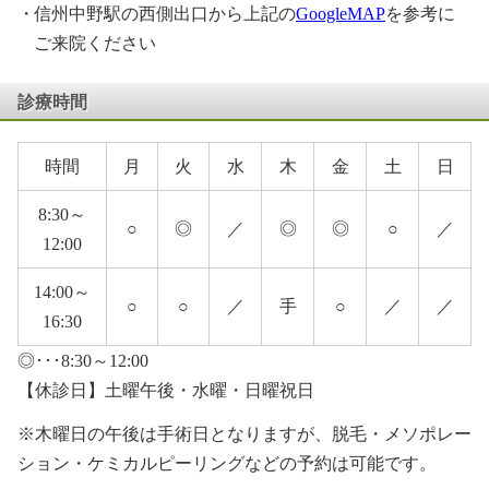
信州中野駅の西側出口から上記の
GoogleMAP
を参考に
ご来院ください
診療時間
時間
月
火
水
木
金
土
日
8:30～
○
◎
／
◎
◎
○
／
12:00
14:00～
○
○
／
手
○
／
／
16:30
◎･･･8:30～12:00
【休診日】土曜午後・水曜・日曜祝日
※木曜日の午後は手術日となりますが、脱毛・メソポレー
ション・ケミカルピーリングなどの予約は可能です。