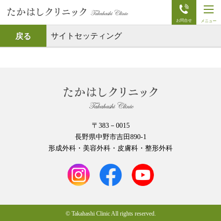
t
o
g
g
サイトセッティング
戻る
l
e
n
a
v
i
g
a
t
i
o
n
〒383－0015
長野県中野市吉田890-1
形成外科・美容外科・皮膚科・整形外科
© Takahashi Clinic All rights reserved.