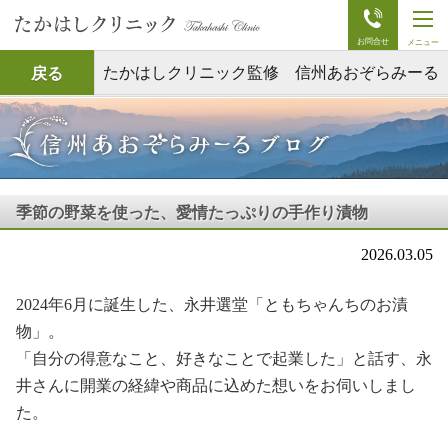
t
o
g
g
たかはしクリニック監修 信州あおぞらみーる
戻る
l
e
n
a
v
i
g
a
t
季節の野菜を使った、愛情たっぷりの⼿作り漬物
i
o
n
2026.03.05
2024年6⽉に誕⽣した、永井選堂「ともちゃんちのお漬
物」。
「⾃分の得意なこと、好きなことで起業した」と話す、永
井さんに開業の経緯や商品に込めた想いをお伺いしまし
た。