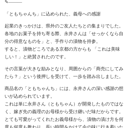
✎———
「ともちゃんち」に込められた、義⺟への感謝
起業のきっかけは、県外のご友⼈たちとの集まりでした。
各地のお菓⼦を持ち寄る際、永井さんは「せっかくなら⾃
分の得意なものを」と、⼿作りの漬物を持参。
すると、漬物どころである京都の⽅からも 「これは美味
しい！」と絶賛されたのです。
その⾔葉が⼤きな励みとなり、周囲からの「商売にしてみ
たら？」という後押しを受けて、⼀歩を踏み出しました。
商品名の「ともちゃんち」には、永井さんの深い感謝の想
いが込められています。
これは単に永井さん（ともちゃん）が開発したものではな
く、嫁ぎ先の義理のお⺟様から受け継いだ味だからです。
とても可愛がってくれたお義⺟様から、漬物の漬け⽅を何
度も何度も教わり、⻑い時間をかけて今の味に⾏き着いた