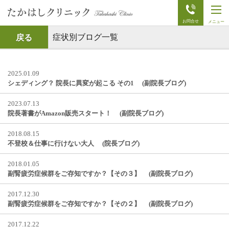
t
o
g
g
症状別ブログ一覧
戻る
l
e
n
a
2025.01.09
v
i
シェディング？ 院長に異変が起こる その1 (副院長ブログ)
g
a
2023.07.13
t
i
院長著書がAmazon販売スタート！ (副院長ブログ)
o
n
2018.08.15
不登校＆仕事に行けない大人 (院長ブログ)
2018.01.05
副腎疲労症候群をご存知ですか？【その３】 (副院長ブログ)
2017.12.30
副腎疲労症候群をご存知ですか？【その２】 (副院長ブログ)
2017.12.22