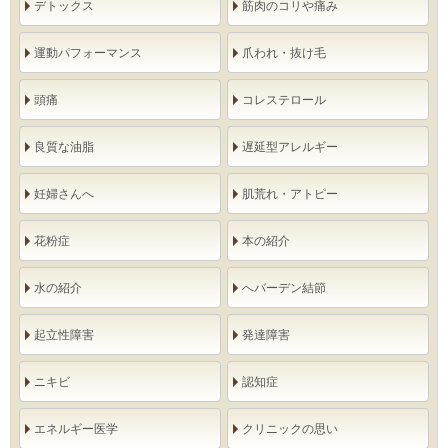
デトックス
筋肉のコリや痛み
運動パフォーマンス
爪われ・抜け毛
頭痛
コレステロール
良質な油脂
遅延型アレルギー
妊婦さんへ
肌荒れ・アトピー
花粉症
本の紹介
水の紹介
へバーデン結節
起立性障害
発達障害
ニキビ
認知症
エネルギー医学
クリニックの思い