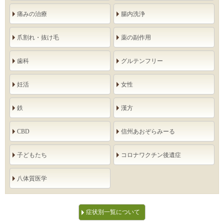
痛みの治療
腸内洗浄
爪割れ・抜け毛
薬の副作用
歯科
グルテンフリー
妊活
女性
鉄
漢方
CBD
信州あおぞらみーる
子どもたち
コロナワクチン後遺症
八体質医学
症状別一覧について