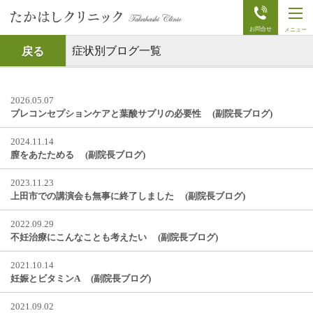
t
o
g
g
症状別ブログ一覧
戻る
l
e
n
a
2026.05.07
v
i
プレコンセプションケアと葉酸サプリの必要性 (副院長ブログ)
g
a
2024.11.14
t
i
膣をあたためる (副院長ブログ)
o
n
2023.11.23
上田市での講演会も無事に終了しました (副院長ブログ)
2022.09.29
不妊治療にこんなことも考えたい (副院長ブログ)
2021.10.14
妊娠とビタミンA (副院長ブログ)
2021.09.02