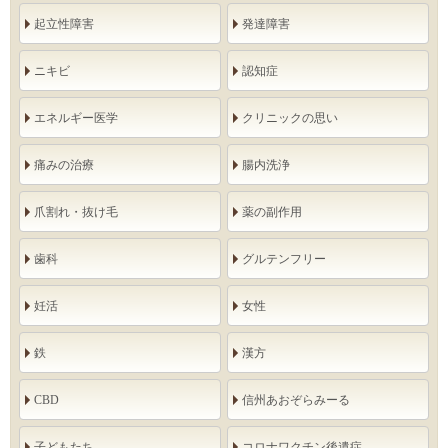
起立性障害
発達障害
ニキビ
認知症
エネルギー医学
クリニックの思い
痛みの治療
腸内洗浄
爪割れ・抜け毛
薬の副作用
歯科
グルテンフリー
妊活
女性
鉄
漢方
CBD
信州あおぞらみーる
子どもたち
コロナワクチン後遺症