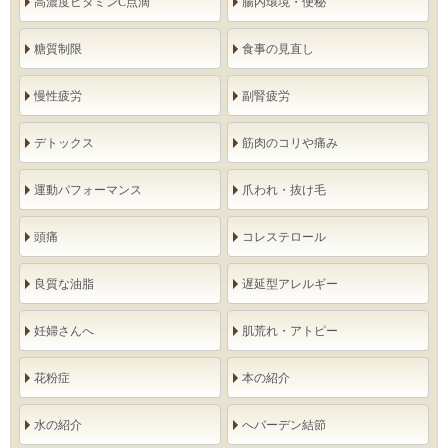
高濃度ビタミンC点滴
腸内環境・便秘
糖質制限
食事の見直し
慢性疲労
副腎疲労
デトックス
筋肉のコリや痛み
運動パフォーマンス
爪われ・抜け毛
頭痛
コレステロール
良質な油脂
遅延型アレルギー
妊婦さんへ
肌荒れ・アトピー
花粉症
本の紹介
水の紹介
へバーデン結節