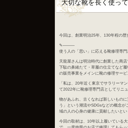
大切な靴を長く使っ
今回は、創業明治25年、130年程の
✎———
使う人の「思い」に応える靴修理専門
天龍屋さんは明治時代に創業した商店
下駄の鼻緒たて・草履の仕立てなど履
の販売事業をメインに靴の修理サービ
「私は、20年近く東京でサラリーマ
て2022年に靴修理専門店としてリ
物があふれ、古くなれば新しいものに
う」という潮流やSDGsなどの概念
域の人の心身の健康に貢献したいとい
今回の取材は、10年以上履いている
で、一度他県のお店で修理してもらっ