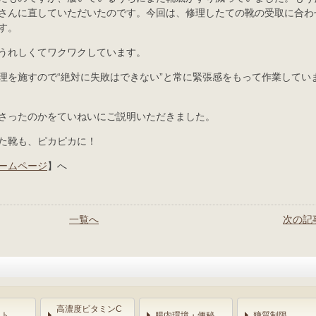
さんに直していただいたのです。今回は、修理したての靴の受取に合わ
す。
うれしくてワクワクしています。
理を施すので“絶対に失敗はできない”と常に緊張感をもって作業してい
さったのかをていねいにご説明いただきました。
た靴も、ピカピカに！
ームページ
】へ
一覧へ
次の記
高濃度ビタミンC
ント
腸内環境・便秘
糖質制限