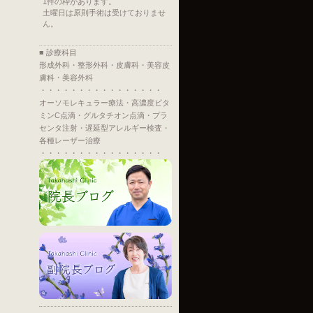
1件の枠があります。
土曜日は原則手術は受けておりませ
ん。
■ 診療科目
形成外科・整形外科・皮膚科・美容皮
膚科・美容外科
・・・・・・・・・・・・・・・・
オーソモレキュラー療法・高濃度ビタ
ミンC点滴・グルタチオン点滴・プラ
センタ注射・遅延型アレルギー検査・
各種レーザー治療
・・・・・・・・・・・・・・・・