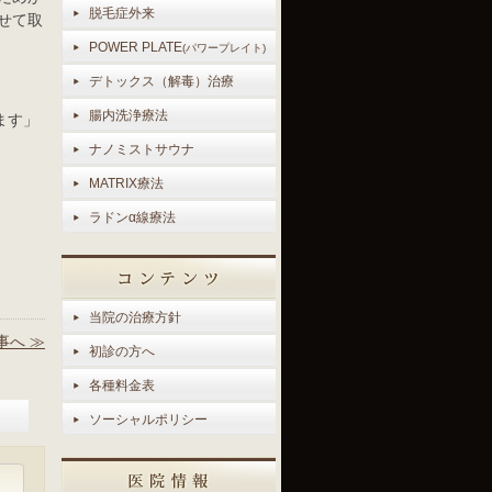
脱毛症外来
せて取
POWER PLATE
(パワープレイト)
デトックス（解毒）治療
腸内洗浄療法
ます」
ナノミストサウナ
MATRIX療法
ラドンα線療法
当院の治療方針
事へ ≫
初診の方へ
各種料金表
ソーシャルポリシー