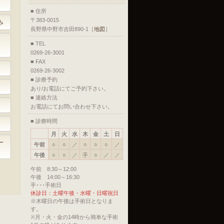
■ 住所
〒383-0015
み
長野県中野市吉田890-1［
地図
］
■ TEL
0269-26-3001
■ FAX
0269-26-3002
■ 診療予約
あり/お電話にてご予約下さい。
■ 連絡方法
お電話にてお問い合わせ下さい。
■ 診療時間
月
火
水
木
金
土
日
ー
午前
○
○
／
○
○
○
／
午後
○
○
／
手
○
／
／
午前 8:30～12:00
午後 14:00～16:30
手･･･手術日
休診日：土曜午後・水曜・日曜祝日
※木曜日の午後は手術日となりま
す。
※月・火・金の14時から簡単な手術