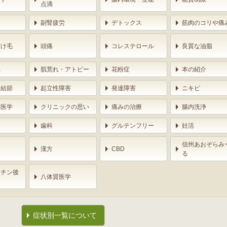
点滴
副腎疲労
デトックス
筋肉のコリや痛
抜け毛
頭痛
コレステロール
良質な油脂
へ
肌荒れ・アトピー
花粉症
本の紹介
ン結節
起立性障害
発達障害
ニキビ
ー医学
クリニックの思い
痛みの治療
腸内洗浄
用
歯科
グルテンフリー
妊活
信州あおぞらみ
漢方
CBD
る
クチン後
八体質医学
症状別一覧について