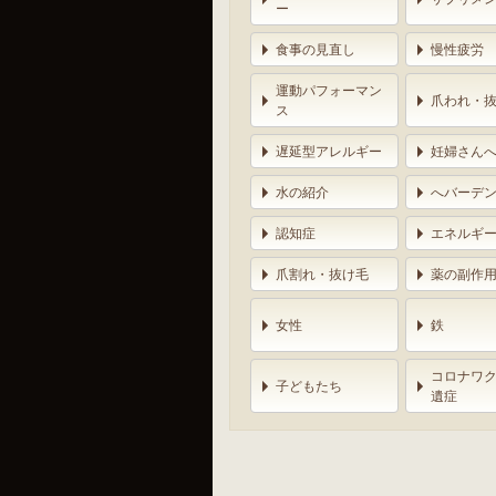
ー
食事の見直し
慢性疲労
運動パフォーマン
爪われ・
ス
遅延型アレルギー
妊婦さん
水の紹介
へバーデ
認知症
エネルギ
爪割れ・抜け毛
薬の副作
女性
鉄
コロナワ
子どもたち
遺症