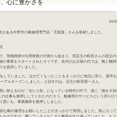
て、心に豊かさを
2025
歴史がある中野市の靴修理専門店「天龍屋」さんを取材しました。
店
で、荒物雑貨や日用雑貨の行商から始まり、現店主の町田さんの祖父の
物の事業をスタートされたそうです。先代のお父様の代では、靴と靴関
スを提供していました。
ンをしていました。父が亡くなったことをきっかけに地元に戻り、屋号を
ニューアルオープンしました」と話すのは、店主の町田晋一さん。
買い替えるのが「当たり前」になっている時代の中で、逆に「物を大切
がこの仕事を後押ししてくれたのだそう。靴修理のサービスという切り口
う思いも、事業継承を後押ししました。
大切な靴の修理をお願いしたことがきっかけで実現しました。気に入って
たものですが、履いているうちにまた靴底がすり減っていました。もう