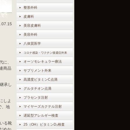
整形外科
皮膚科
.07.15
美容皮膚科
美容外科
八体質医学
コロナ感染・ワクチン後遺症外来
オーソモレキュラー療法
代に、
連商品
サプリメント外来
高濃度ビタミンC点滴
継承し
グルタチオン点滴
プラセンタ注射
にしよ
で、地
マイヤーズカクテル注射
遅延型アレルギー検査
いる靴
25（OH）ビタミンD₃検査
だめか