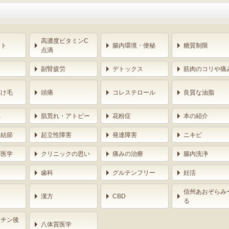
高濃度ビタミンC
ント
腸内環境・便秘
糖質制限
点滴
副腎疲労
デトックス
筋肉のコリや痛
抜け毛
頭痛
コレステロール
良質な油脂
へ
肌荒れ・アトピー
花粉症
本の紹介
ン結節
起立性障害
発達障害
ニキビ
ー医学
クリニックの思い
痛みの治療
腸内洗浄
用
歯科
グルテンフリー
妊活
信州あおぞらみ
漢方
CBD
る
クチン後
八体質医学