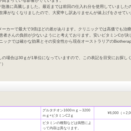
が高まっている影響がでています。
が急激に高騰しました。最近までは前回の仕入れ分を使用していました
在庫がなくなりましたので、大変申し訳ありませんが値上げをさせてい
メーカーで最大で3倍ほどの差があります。クリニックでは高価でも治
患者さんの負担が少ないようにと考えております。安いビタミンCが決
ックでは確かな効果とその安全性から現在オーストラリアのBiotherap
しの場合は30ｇが1単位になっていますので、この表記を目安にお探し
す）
グルタチオン1600ｍｇ～3200
¥6,000（＋2
ｍｇ+ビタミンC2ｇ
ビタミンの種類などは病態によ
って内容は異なります。