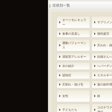
症状別一覧
オーソモレキュラ
サプリメ
ー
食事の見直し
慢性疲労
運動パフォーマン
爪われ・
ス
遅延型アレルギー
妊婦さん
水の紹介
へバーデ
認知症
エネルギ
爪割れ・抜け毛
薬の副作
女性
鉄
コロナワ
子どもたち