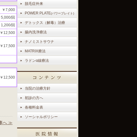
脱毛症外来
￥7,000
POWER PLATE
(パワープレイト)
5,000/回
デトックス（解毒）治療
1,200/回
腸内洗浄療法
￥12,500
ナノミストサウナ
￥17,500
MATRIX療法
ラドンα線療法
￥12,500
当院の治療方針
初診の方へ
各種料金表
ソーシャルポリシー
事へ ≫