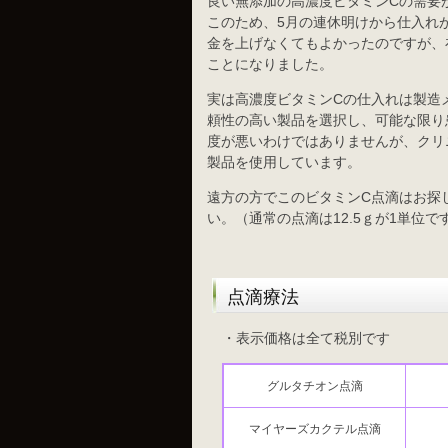
良い無添加の高濃度ビタミンCの需要
このため、5月の連休明けから仕入れ
金を上げなくてもよかったのですが、
ことになりました。
実は高濃度ビタミンCの仕入れは製造
頼性の高い製品を選択し、可能な限り
度が悪いわけではありませんが、クリニ
製品を使用しています。
遠方の方でこのビタミンC点滴はお探
い。（通常の点滴は12.5ｇが1単位で
点滴療法
・表示価格は全て税別です
グルタチオン点滴
マイヤーズカクテル点滴