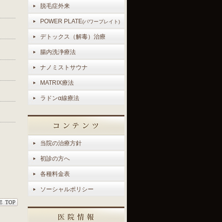
脱毛症外来
POWER PLATE
(パワープレイト)
デトックス（解毒）治療
腸内洗浄療法
ナノミストサウナ
MATRIX療法
ラドンα線療法
当院の治療方針
初診の方へ
各種料金表
ソーシャルポリシー