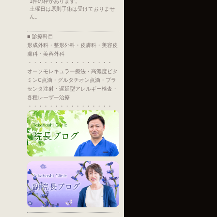
1件の枠があります。
土曜日は原則手術は受けておりませ
ん。
■ 診療科目
形成外科・整形外科・皮膚科・美容皮
膚科・美容外科
・・・・・・・・・・・・・・・・
オーソモレキュラー療法・高濃度ビタ
ミンC点滴・グルタチオン点滴・プラ
センタ注射・遅延型アレルギー検査・
各種レーザー治療
・・・・・・・・・・・・・・・・