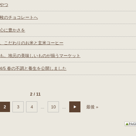
やつ
枚のチョコレートへ
心に豊かさを
、こだわりのお米と玄米コーヒー
も。地元の美味しいものが揃うマーケット
/5 春の不調と養生を公開しました
2 / 11
2
3
4
...
10
...
最後 »