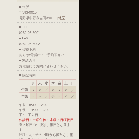
■ 住所
〒383-0015
長野県中野市吉田890-1［
地図
］
■ TEL
0269-26-3001
■ FAX
0269-26-3002
■ 診療予約
あり/お電話にてご予約下さい。
■ 連絡方法
お電話にてお問い合わせ下さい。
■ 診療時間
月
火
水
木
金
土
日
午前
○
○
／
○
○
○
／
午後
○
○
／
手
○
／
／
午前 8:30～12:00
午後 14:00～16:30
手･･･手術日
休診日：土曜午後・水曜・日曜祝日
※木曜日の午後は手術日となりま
す。
※月・火・金の14時から簡単な手術