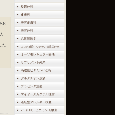
整形外科
皮膚科
美容皮膚科
をお
美容外科
人
八体質医学
した
コロナ感染・ワクチン後遺症外来
オーソモレキュラー療法
サプリメント外来
高濃度ビタミンC点滴
グルタチオン点滴
プラセンタ注射
マイヤーズカクテル注射
遅延型アレルギー検査
25（OH）ビタミンD₃検査