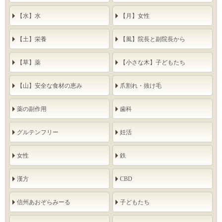
【水】水
【月】女性
【土】栄養
【風】院長と副院長から
【草】薬
【小さな木】子どもたち
【山】安全な食材の恵み
爪割れ・抜け毛
薬の副作用
歯科
グルテンフリー
妊活
女性
鉄
漢方
CBD
信州あおぞらみーる
子どもたち