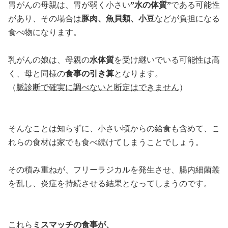
胃がんの母親は、胃が弱く小さい
”水の体質”
である可能性
があり、その場合は
豚肉、魚貝類、小豆
などが負担になる
食べ物になります。
乳がんの娘は、母親の
水体質
を受け継いでいる可能性は高
く、母と同様の
食事の引き算
となります。
（
脈診断で確実に調べないと断定はできません
）
そんなことは知らずに、小さい頃からの給食も含めて、こ
れらの食材は家でも食べ続けてしまうことでしょう。
その積み重ねが、フリーラジカルを発生させ、腸内細菌叢
を乱し、炎症を持続させる結果となってしまうのです。
これら
ミスマッチの食事が、