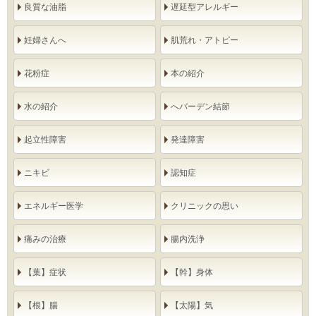
良質な油脂
遅延型アレルギー
妊婦さんへ
肌荒れ・アトピー
花粉症
本の紹介
水の紹介
へバーデン結節
起立性障害
発達障害
ニキビ
認知症
エネルギー医学
クリニックの思い
痛みの治療
腸内洗浄
【葉】症状
【幹】身体
【根】腸
【太陽】気