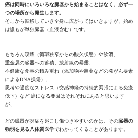
癌は同時にいろいろな臓器から始まることはなく、必ず一
つの場所から発生します。
そこから転移していき全身に広がってはいきますが、始め
は誰もが単独臓器（血液含む）です。
もちろん喫煙（循環狭窄からの酸欠状態）や飲酒、
重金属の臓器への蓄積、放射線の暴露、
不健康な食事の積み重ね（添加物や農薬などの発がん要素
によるDNA損傷）、
思考や過度なストレス（交感神経の持続的緊張による免疫
低下）など 癌になる要因はそれぞれにあると思います
が、
どの臓器が炎症を起こし傷つきやすいのかは、その
臓器の
強弱を見る八体質医学
でわかってくることがあります。